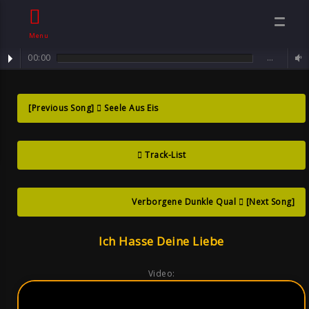
Menu
00:00
…
track : Ich hasse deine Liebe ...
Ich Hasse Deine
[Previous Song]
Seele Aus Eis
Liebe , Song By
Track-List
Sven Neawolf ,
Goth
Verborgene Dunkle Qual
[Next Song]
Ich Hasse Deine Liebe
Video: