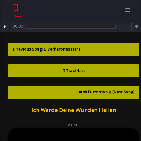
Menu
00:00
…
track : Ich werde deine Wunden heilen ...
Ich Werde Deine
[Previous Song]
Verhärtetes Herz
Wunden Heilen ,
Track-List
Song By Sven
Neawolf Goth
Harsh Distortion
[Next Song]
Ich Werde Deine Wunden Heilen
Video: