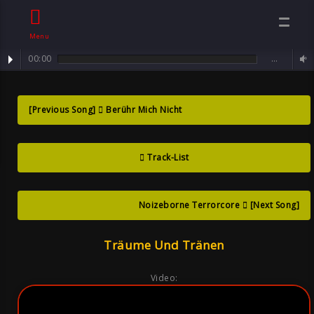
Menu
00:00
…
track : TrÃ¤ume und TrÃ¤nen ...
Träume Und
[Previous Song]
Berühr Mich Nicht
Tränen , Song
Track-List
By Sven
Neawolf Goth
Noizeborne Terrorcore
[Next Song]
Träume Und Tränen
Video: